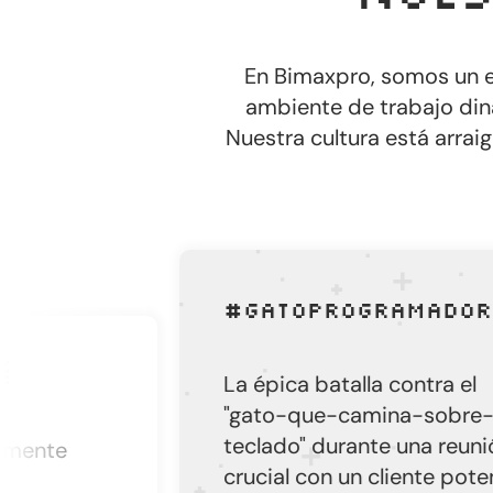
En Bimaxpro, somos un e
ambiente de trabajo diná
Nuestra cultura está arrai
#GatoProgramador
La épica batalla contra el
"gato-que-camina-sobre-el-
teclado" durante una reunión
te
crucial con un cliente potencial.