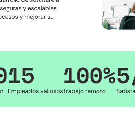
seguras y escalables
ocesos y mejorar su
0
15
100%
5
ón
Empleados valiosos
Trabajo remoto
Satisf