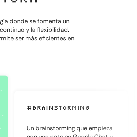
ogía donde se fomenta un
ntinuo y la flexibilidad.
rmite ser más eficientes en
#
#Brainstorming
El
d
Un brainstorming que empieza
j
con una nota en Google Chat y