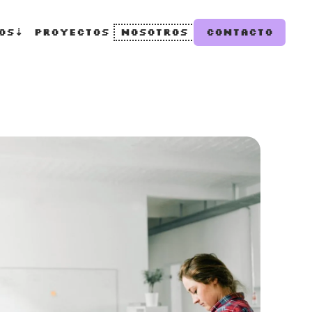
os
⇣
Proyectos
Nosotros
Contacto